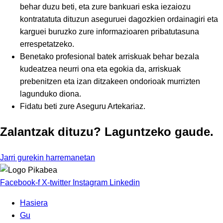
behar duzu beti, eta zure bankuari eska iezaiozu
kontratatuta dituzun aseguruei dagozkien ordainagiri eta
karguei buruzko zure informazioaren pribatutasuna
errespetatzeko.
Benetako profesional batek arriskuak behar bezala
kudeatzea neurri ona eta egokia da, arriskuak
prebenitzen eta izan ditzakeen ondorioak murrizten
lagunduko diona.
Fidatu beti zure Aseguru Artekariaz.
Zalantzak dituzu? Laguntzeko gaude.
Jarri gurekin harremanetan
Facebook-f
X-twitter
Instagram
Linkedin
Hasiera
Gu