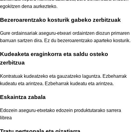
egokitzen dena aurkezteko.
Bezeroarentzako kosturik gabeko zerbitzuak
Gure ordainsariak aseguru-etxeari ordaintzen diozun primaren
barruan sartzen dira. Ez du bezeroarentzako aparteko kosturik.
Kudeaketa eraginkorra eta saldu osteko
zerbitzua
Kontratuak kudeatzeko eta gauzatzeko laguntza. Ezbeharrak
kudeatu eta arintzea. Ezbeharrak kudeatu eta arintzea.
Eskaintza zabala
Edozein aseguru-etxetako edozein produktutarako sarrera
librea
Tratu pertsonala eta gizatiarra