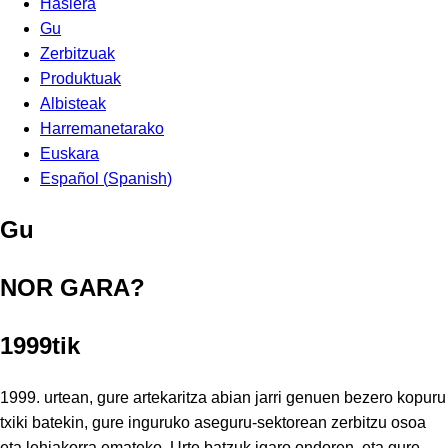
Hasiera
Gu
Zerbitzuak
Produktuak
Albisteak
Harremanetarako
Euskara
Español
(
Spanish
)
Gu
NOR GARA?
1999tik
1999. urtean, gure artekaritza abian jarri genuen bezero kopuru
txiki batekin, gure inguruko aseguru-sektorean zerbitzu osoa
eta lehiakorra emateko. Urte batzuk igaro ondoren, eta gure