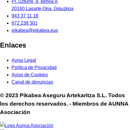
Pl. Uzturre, 8, behea A
20160 Lasarte-Oria, Gipuzkoa
943 37 11 18
672 238 301
pikabea@pikabea.eus
Enlaces
Aviso Legal
Política de Privacidad
Aviso de Cookies
Canal de denuncias
© 2023 Pikabea Aseguru Artekaritza S.L. Todos
los derechos reservados. - Miembros de AUNNA
Asociación