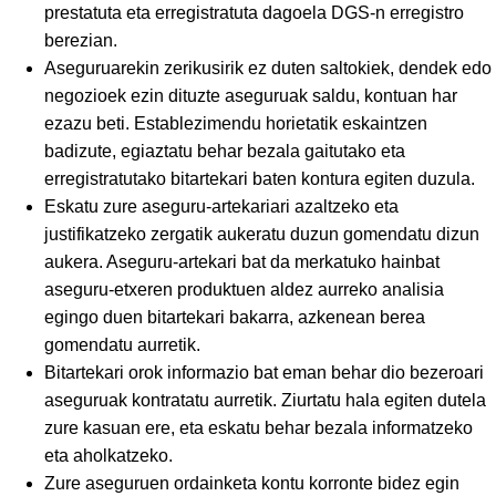
prestatuta eta erregistratuta dagoela DGS-n erregistro
berezian.
Aseguruarekin zerikusirik ez duten saltokiek, dendek edo
negozioek ezin dituzte aseguruak saldu, kontuan har
ezazu beti. Establezimendu horietatik eskaintzen
badizute, egiaztatu behar bezala gaitutako eta
erregistratutako bitartekari baten kontura egiten duzula.
Eskatu zure aseguru-artekariari azaltzeko eta
justifikatzeko zergatik aukeratu duzun gomendatu dizun
aukera. Aseguru-artekari bat da merkatuko hainbat
aseguru-etxeren produktuen aldez aurreko analisia
egingo duen bitartekari bakarra, azkenean berea
gomendatu aurretik.
Bitartekari orok informazio bat eman behar dio bezeroari
aseguruak kontratatu aurretik. Ziurtatu hala egiten dutela
zure kasuan ere, eta eskatu behar bezala informatzeko
eta aholkatzeko.
Zure aseguruen ordainketa kontu korronte bidez egin