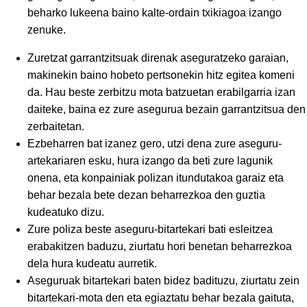
beharko lukeena baino kalte-ordain txikiagoa izango
zenuke.
Zuretzat garrantzitsuak direnak aseguratzeko garaian,
makinekin baino hobeto pertsonekin hitz egitea komeni
da. Hau beste zerbitzu mota batzuetan erabilgarria izan
daiteke, baina ez zure asegurua bezain garrantzitsua den
zerbaitetan.
Ezbeharren bat izanez gero, utzi dena zure aseguru-
artekariaren esku, hura izango da beti zure lagunik
onena, eta konpainiak polizan itundutakoa garaiz eta
behar bezala bete dezan beharrezkoa den guztia
kudeatuko dizu.
Zure poliza beste aseguru-bitartekari bati esleitzea
erabakitzen baduzu, ziurtatu hori benetan beharrezkoa
dela hura kudeatu aurretik.
Aseguruak bitartekari baten bidez badituzu, ziurtatu zein
bitartekari-mota den eta egiaztatu behar bezala gaituta,