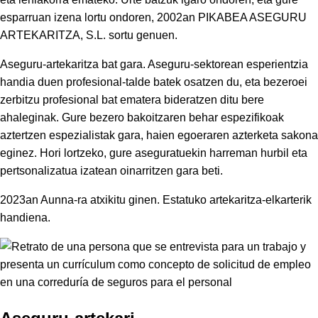
esparruan izena lortu ondoren, 2002an PIKABEA ASEGURU
ARTEKARITZA, S.L. sortu genuen.
Aseguru-artekaritza bat gara. Aseguru-sektorean esperientzia
handia duen profesional-talde batek osatzen du, eta bezeroei
zerbitzu profesional bat ematera bideratzen ditu bere
ahaleginak. Gure bezero bakoitzaren behar espezifikoak
aztertzen espezialistak gara, haien egoeraren azterketa sakona
eginez. Hori lortzeko, gure aseguratuekin harreman hurbil eta
pertsonalizatua izatean oinarritzen gara beti.
2023an Aunna-ra atxikitu ginen. Estatuko artekaritza-elkarterik
handiena.