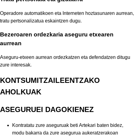
Operadore automatikoen eta Interneten hoztasunaren aurrean,
tratu pertsonalizatua eskaintzen dugu.
Bezeroaren ordezkaria aseguru etxearen
aurrean
Aseguru-etxeen aurrean ordezkatzen eta defendatzen ditugu
zure interesak.
KONTSUMITZAILEENTZAKO
AHOLKUAK
ASEGURUEI DAGOKIENEZ
Kontratatu zure aseguruak beti Artekari baten bidez,
modu bakarra da zure asegurua aukeratzerakoan