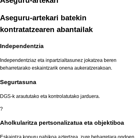
Aseguru-artekari
Aseguru-artekari batekin
kontratatzearen abantailak
Independentzia
Independentziaz eta inpartzialtasunez jokatzea beren
beharretarako eskaintzarik onena aukeratzerakoan.
Segurtasuna
DGS-k araututako eta kontrolatutako jarduera.
?
Aholkularitza pertsonalizatua eta objektiboa
Eskaintza kopuru nahikoa aztertzea, zure beharretara ondoen