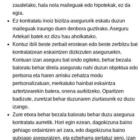
zaudelako, hala nola maileguak edo hipotekak, ez da
egia.
Ez kontratatu inoiz bizitza-asegururik eskatu duzun
maileguak iraungo duen denbora guztirako. Aseguru
Artekari batek ez dizu hau aholkatuko.
Kontuz ibili beste zerbait erostean edo beste zerbitzu bat
kontratatzean eskaintzen dizkizuten aseguruekin.
Kontuan izan aseguru bat ondo egiteko, behar bezala
baloratu behar direla aseguratu nahi duzun objektua edo
pertsona eta haren arrisku zehatza modu
pertsonalizatuan, merkatuko hainbat eskaintza
aztertzearekin batera, onena aurkitzeko. Oparitzen
badizute, zuretzat behar duzunaren ziurtasunik ez duzu
izango.
Zure etxea behar bezala baloratu behar duzu asegurua
kontratatu aurretik. Hori egin ezean, dagokizuna baino
gehiago ordaintzen ari zara, edo dagokizuna baino
gutxiago aseguratzen, eta ezbeharra gertatuz gero, izan