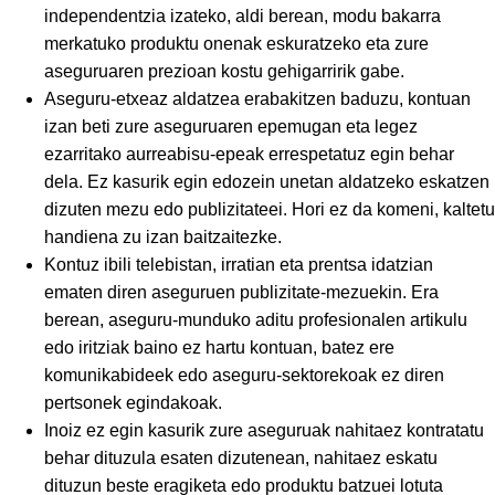
independentzia izateko, aldi berean, modu bakarra
merkatuko produktu onenak eskuratzeko eta zure
aseguruaren prezioan kostu gehigarririk gabe.
Aseguru-etxeaz aldatzea erabakitzen baduzu, kontuan
izan beti zure aseguruaren epemugan eta legez
ezarritako aurreabisu-epeak errespetatuz egin behar
dela. Ez kasurik egin edozein unetan aldatzeko eskatzen
dizuten mezu edo publizitateei. Hori ez da komeni, kaltetu
handiena zu izan baitzaitezke.
Kontuz ibili telebistan, irratian eta prentsa idatzian
ematen diren aseguruen publizitate-mezuekin. Era
berean, aseguru-munduko aditu profesionalen artikulu
edo iritziak baino ez hartu kontuan, batez ere
komunikabideek edo aseguru-sektorekoak ez diren
pertsonek egindakoak.
Inoiz ez egin kasurik zure aseguruak nahitaez kontratatu
behar dituzula esaten dizutenean, nahitaez eskatu
dituzun beste eragiketa edo produktu batzuei lotuta